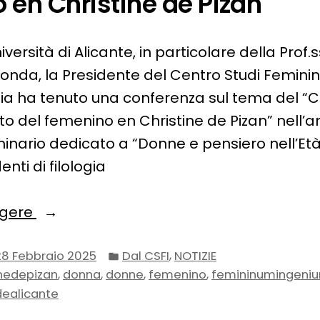
 en Christine de Pizan
niversità di Alicante, in particolare della Prof
Tonda, la Presidente del Centro Studi Femin
ia ha tenuto una conferenza sul tema del “
o del femenino en Christine de Pizan” nell’a
minario dedicato a “Donne e pensiero nell’Et
enti di filologia
“Conocimiento
ggere
y
Pubblicato
re-
,
28 Febbraio 2025
Dal CSFI
NOTIZIE
in:
,
,
,
,
inedepizan
donna
donne
femenino
femininumingeni
conocimiento
dealicante
del