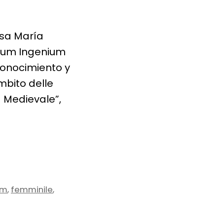
.ssa María
inum Ingenium
Conocimiento y
mbito delle
à Medievale”,
,
,
um
femminile