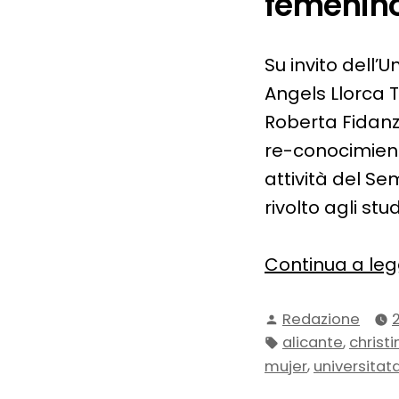
femenino
Su invito dell’U
Angels Llorca 
Roberta Fidanz
re-conocimient
attività del Se
rivolto agli stud
Continua a le
Pubblicato
Redazione
da
Tag:
,
alicante
christ
,
mujer
universitat