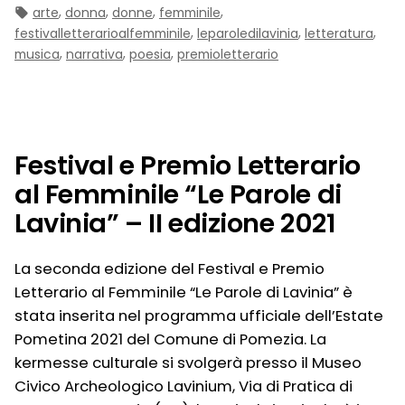
in:
Tag:
,
,
,
,
arte
donna
donne
femminile
Le
,
,
,
festivalletterarioalfemminile
leparoledilavinia
letteratura
Parole
,
,
,
musica
narrativa
poesia
premioletterario
di
Lavinia
–
III
Festival e Premio Letterario
Edizione
2022″
al Femminile “Le Parole di
Lavinia” – II edizione 2021
La seconda edizione del Festival e Premio
Letterario al Femminile “Le Parole di Lavinia” è
stata inserita nel programma ufficiale dell’Estate
Pometina 2021 del Comune di Pomezia. La
kermesse culturale si svolgerà presso il Museo
Civico Archeologico Lavinium, Via di Pratica di