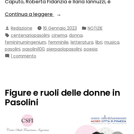
Caputo, Roberta Fidanzia e Ilaria Iannuzzi, è
“Femininum
Continua a leggere
Ingenium.
Pubblicato
Pubblicato
Redazione
16 Gennaio 2023
NOTIZIE
Collana
da
in:
Tag:
,
,
,
centenariopasolini
cinema
donna
di
,
,
,
,
,
femininumingenium
femminile
letteratura
libri
musica
Studi
,
,
,
pasolini
pasolini100
pierpaolopasolini
poesia
sul
su
1 commento
genio
Femininum
femminile.
Ingenium.
Collana
Vol.
di
VIII”
Studi
Figure e ruoli delle donne in
sul
Pasolini
genio
femminile.
Vol.
VIII