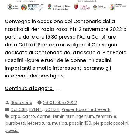
Convegno in occasione del Centenario della
nascita di Pier Paolo Pasolini Il 2 novembre 2022 a
partire dalle ore 15.30 presso l’Aula Consiliare
della Città di Pomezia si svolgerà il Convegno
dedicato al Centenario della nascita di Pier Paolo
Pasolini Figure e ruoli delle donne in Pasolini.
Importanti e molto interessanti saranno gli
interventi dei prestigiosi
“Figure
Continua a leggere
e
Pubblicato
Redazione
26 Ottobre 2022
ruoli
da
Pubblicato
,
,
,
Dal CSFI
EVENTI
NOTIZIE
Presentazioni ed eventi
delle
in:
Tag:
,
,
,
,
,
arpa
canto
donne
femininumingenium
femminile
donne
,
,
,
,
,
laurabetti
letteratura
musica
pasolini100
pierpaolopasolini
in
poesia