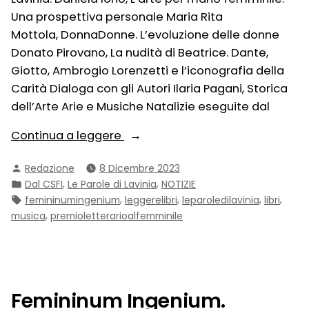
Una prospettiva personale Maria Rita
Mottola, DonnaDonne. L’evoluzione delle donne
Donato Pirovano, La nudità di Beatrice. Dante,
Giotto, Ambrogio Lorenzetti e l’iconografia della
Carità Dialoga con gli Autori Ilaria Pagani, Storica
dell’Arte Arie e Musiche Natalizie eseguite dal
“Festival
Continua a leggere
2023
Pubblicato
Redazione
8 Dicembre 2023
–
da
Pubblicato
,
,
Dal CSFI
Le Parole di Lavinia
NOTIZIE
15
in:
Tag:
,
,
,
,
femininumingenium
leggerelibri
leparoledilavinia
libri
dicembre
,
musica
premioletterarioalfemminile
–
I
giornata”
Femininum Ingenium.