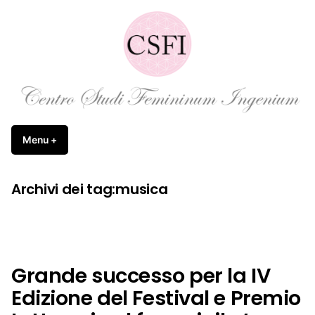
Vai
al
contenuto
Femininum Ingenium APS
Menu
+
esteso
chiuso
Archivi dei tag:
musica
Grande successo per la IV
Edizione del Festival e Premio