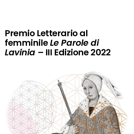
Pasolini”
Premio Letterario al
femminile
Le Parole di
Lavinia
– III Edizione 2022