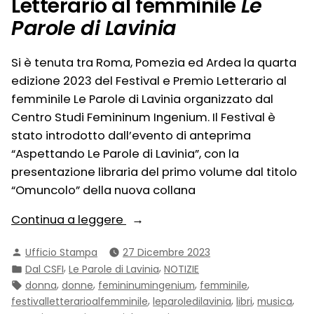
Letterario al femminile
Le
Parole di Lavinia
Si è tenuta tra Roma, Pomezia ed Ardea la quarta
edizione 2023 del Festival e Premio Letterario al
femminile Le Parole di Lavinia organizzato dal
Centro Studi Femininum Ingenium. Il Festival è
stato introdotto dall’evento di anteprima
“Aspettando Le Parole di Lavinia”, con la
presentazione libraria del primo volume dal titolo
“Omuncolo” della nuova collana
“Grande
Continua a leggere
successo
Pubblicato
Ufficio Stampa
27 Dicembre 2023
per
da
Pubblicato
,
,
Dal CSFI
Le Parole di Lavinia
NOTIZIE
la
in:
Tag:
,
,
,
,
donna
donne
femininumingenium
femminile
IV
,
,
,
,
festivalletterarioalfemminile
leparoledilavinia
libri
musica
Edizione