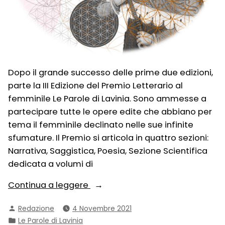
Dopo il grande successo delle prime due edizioni,
parte la III Edizione del Premio Letterario al
femminile Le Parole di Lavinia. Sono ammesse a
partecipare tutte le opere edite che abbiano per
tema il femminile declinato nelle sue infinite
sfumature. Il Premio si articola in quattro sezioni:
Narrativa, Saggistica, Poesia, Sezione Scientifica
dedicata a volumi di
“Premio
Continua a leggere
Letterario
Pubblicato
Redazione
4 Novembre 2021
al
da
Pubblicato
Le Parole di Lavinia
femminile