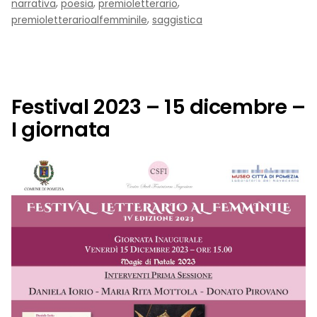
,
,
,
narrativa
poesia
premioletterario
del
,
premioletterarioalfemminile
saggistica
Festival
e
Premio
Letterario
Festival 2023 – 15 dicembre –
al
I giornata
femminile
Le
Parole
di
Lavinia
“