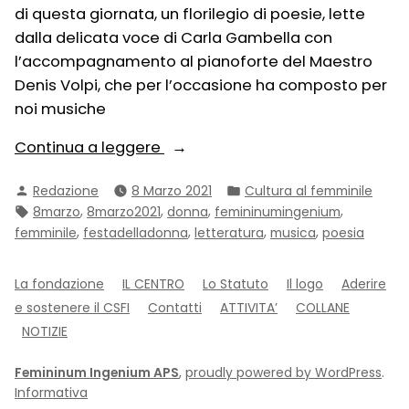
di questa giornata, un florilegio di poesie, lette
dalla delicata voce di Carla Gambella con
l’accompagnamento al pianoforte del Maestro
Denis Volpi, che per l’occasione ha composto per
noi musiche
“Alla
Continua a leggere
Donna.
Pubblicato
Pubblicato
Redazione
8 Marzo 2021
Cultura al femminile
Florilegio
da
in:
Tag:
,
,
,
,
8marzo
8marzo2021
donna
femininumingenium
poetico”
,
,
,
,
femminile
festadelladonna
letteratura
musica
poesia
La fondazione
IL CENTRO
Lo Statuto
Il logo
Aderire
e sostenere il CSFI
Contatti
ATTIVITA’
COLLANE
NOTIZIE
Femininum Ingenium APS
,
proudly powered by WordPress
.
Informativa