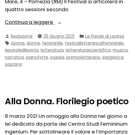
Mare, 4 – Pomezia (RM) Il Festival si articolerà in
quattro sessioni secondo
“Festival
Continua a leggere
e
Pubblicato
Pubblicato
Redazione
25 Giugno 2021
Le Parole di Lavinia
Premio
da
in:
Tag:
,
,
,
,
donna
donne
femminile
festivalletterarioalfemminile
Letterario
,
,
,
,
leparoledilavinia
letteratura
letteraturascientifica
musica
al
,
,
,
,
,
narrativa
pianoforte
poesia
premioletterario
saggistica
Femminile
soprano
“Le
Parole
di
Lavinia”
Alla Donna. Florilegio poetico
–
II
edizione
8 marzo 2021 Un omaggio alla Donna nel giorno a
2021″
lei dedicato da parte del Centro Studi Femininum
Ingenium. Per sottolineare il valore e l’importanza