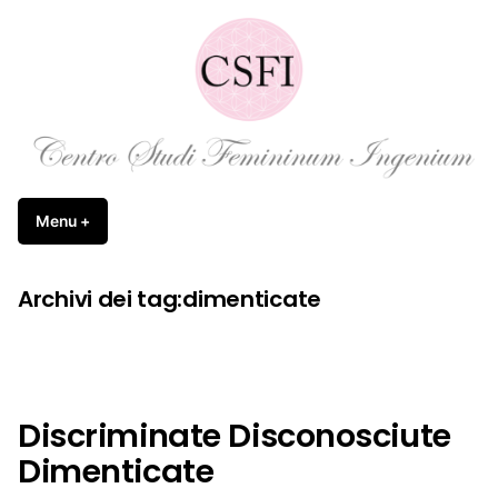
Vai
al
contenuto
Femininum Ingenium APS
Menu
+
esteso
chiuso
Archivi dei tag:
dimenticate
Discriminate Disconosciute
Dimenticate