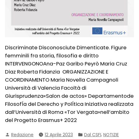
Discriminate Disconosciute Dimenticate. Figure
femminili fra storia, filosofia e diritto
INTERVENGONOAna-Paz Garibo Peyrò Maria Cruz
Diaz Roberta Fidanzia ORGANIZZAZIONE E
COORDINAMENTO Maria Novella Campagnoli
Università di Valencia Facoltà di
Giurisprudenza«Salon de actos» Departamentode
FilosofÍa del Derecho y PolÍtica Iniziativa realizzata
dall’Università di Roma «Tor Vergata»nell’ambito
del Progetto Erasmus+ 2022
Pubblicato
Pubblicato
,
Redazione
12 Aprile 2023
Dal CSFI
NOTIZIE