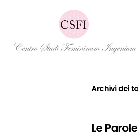
Vai
al
contenuto
Femininum Ingenium APS
Archivi dei t
Le Parole