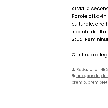
Al via la secon
Parole di Lavin
culturale, che 
incontri di alto
Studi Femininu
Continua a le
Pubblicato
Redazione
da
Tag:
,
,
arte
bando
do
,
premio
premiolet