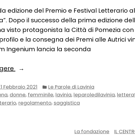
da edizione del Premio e Festival Letterario a
ia”. Dopo il successo della prima edizione d
ha visto protagonista la Città di Pomezia con
 profilo e la consegna dei Premi alle Autrici vinc
m Ingenium lancia la seconda
“Le
ggere
Parole
Pubblicato
di
21 Febbraio 2021
Le Parole di Lavinia
in:
,
,
,
,
,
nna
donne
femminile
lavinia
leparoledilavinia
lettera
Lavinia”
,
,
terario
regolamento
saggistica
La fondazione
IL CENT