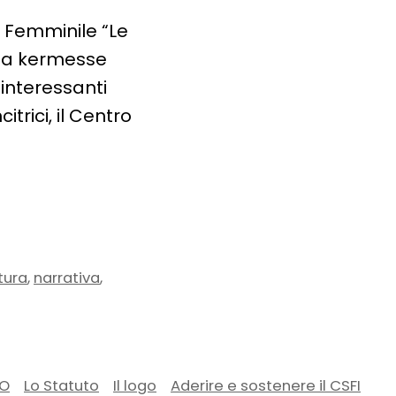
l Femminile “Le
ella kermesse
 interessanti
itrici, il Centro
,
,
tura
narrativa
RO
Lo Statuto
Il logo
Aderire e sostenere il CSFI