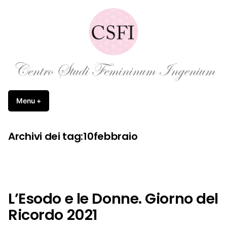
Vai
al
contenuto
Femininum Ingenium APS
Menu
+
esteso
chiuso
Archivi dei tag:
10febbraio
L’Esodo e le Donne. Giorno del
Ricordo 2021